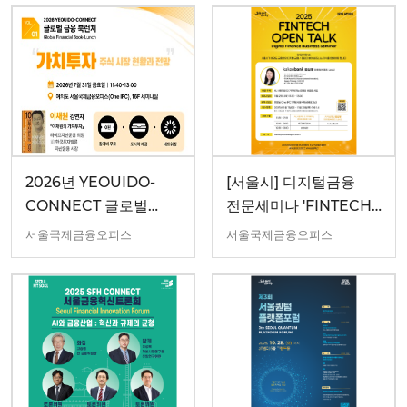
2026년 YEOUIDO-
[서울시] 디지털금융
CONNECT 글로벌
전문세미나 'FINTECH
금융북런치 1회차
OPEN TALK' 11월
서울국제금융오피스
서울국제금융오피스
세미나 개최(11.25.)