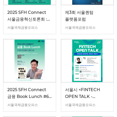
2025 SFH Connect
제3회 서울퀀텀
서울금융혁신토론회 :
플랫폼포럼
인공지능(AI)과
서울국제금융오피스
서울국제금융오피스
금융산업: 혁신과
규제의 균형
2025 SFH Connect
서울시 <FINTECH
금융 Book Lunch #6
OPEN TALK -
(9/26)
장동선과 함께하는
서울국제금융오피스
서울국제금융오피스
핀테크 이야기> 개최
(10.1.)