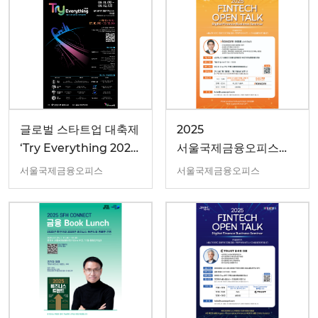
글로벌 스타트업 대축제
2025
‘Try Everything 2025’
서울국제금융오피스
개최안내
7월 디지털 금융 세미나
서울국제금융오피스
서울국제금융오피스