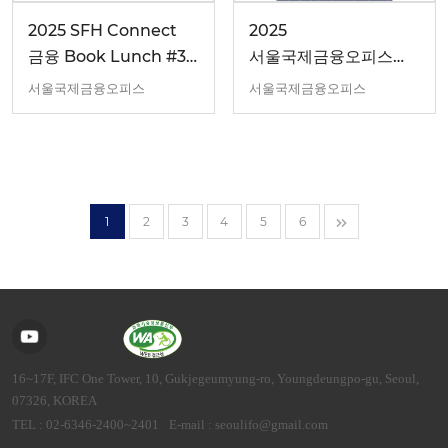
2025 SFH Connect
2025
금융 Book Lunch #3
서울국제금융오피스
(7/25)
6월 디지털 금융 세미나
서울국제금융오피스
서울국제금융오피스
1
2
3
4
5
6
16~17F, IFC One Tower, 10, Gukjegeumyung-ro, Youngdeungpo-gu, Seoul,
07326, KOREA
TEL : 02-6346-2400~2401
E-mail : seoulifo@gmail.com