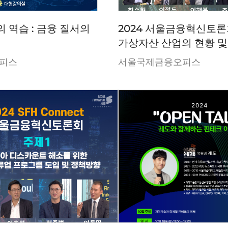
 역습 : 금융 질서의
2024 서울금융혁신토론회
가상자산 산업의 현황 및
발전방향
피스
서울국제금융오피스