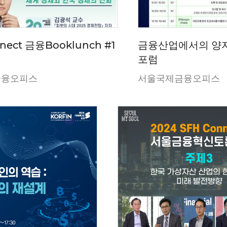
nect 금융Booklunch #1
금융산업에서의 양
포럼
금융오피스
서울국제금융오피스