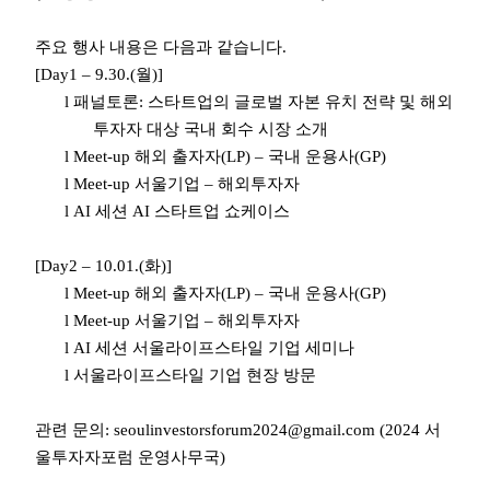
주요 행사 내용은 다음과 같습니다
.
[Day1 – 9.30.(
월
)]
l
패널토론
:
스타트업의 글로벌 자본 유치 전략 및 해외
투자자 대상 국내 회수 시장 소개
l
Meet-up
해외 출자자
(LP) –
국내 운용사
(GP)
l
Meet-up
서울기업
–
해외투자자
l
AI
세션
AI
스타트업 쇼케이스
[Day2 – 10.01.(
화
)]
l
Meet-up
해외 출자자
(LP) –
국내 운용사
(GP)
l
Meet-up
서울기업
–
해외투자자
l
AI
세션 서울라이프스타일 기업 세미나
l
서울라이프스타일 기업 현장 방문
관련 문의
: seoulinvestorsforum2024@gmail.com (2024
서
울투자자포럼 운영사무국
)