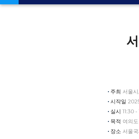
서
주최
서울시
시작일
202
실시
11:30 -
목적
여의도
장소
서울국제