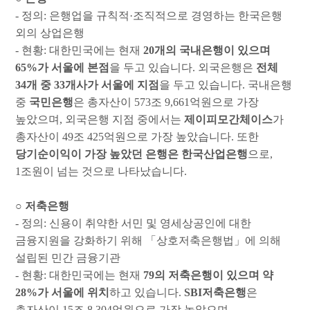
-
정의
:
은행업을 규칙적
·
조직적으로 경영하는 한국은행
외의 상업은행
-
현황
:
대한민국에는 현재
20
개의 국내은행이 있으며
65%
가 서울에 본점
을 두고 있습니다
.
외국은행은
전체
34
개 중
33
개사가 서울에 지점
을 두고 있습니다
.
국내은행
중
국민은행
은 총자산이
573
조
9,661
억원으로 가장
높았으며
,
외국은행 지점 중에서는
제이피모간체이스
가
총자산이
49
조
425
억원으로 가장 높았습니다
.
또한
당기순이익이 가장 높았던 은행은 한국산업은행
으로
,
1
조원이 넘는 것으로 나타났습니다
.
○
저축은행
-
정의
:
신용이 취약한 서민 및 영세상공인에 대한
금융지원을 강화하기 위해
「
상호저축은행법
」
에 의해
설립된 민간 금융기관
-
현황
:
대한민국에는 현재
79
의 저축은행이 있으며 약
28%
가 서울에 위치
하고 있습니다
.
SBI
저축은행
은
총자산이
15
조
8,304
억원으로 가장 높았으며
,