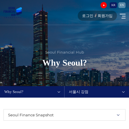
KR
EN
로그인
회원가입
Seoul Financial Hub
Why Seoul?
Why Seoul?
서울시 강점
Seoul Finance Snapshot