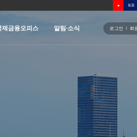
KR
국제금융오피스
알림∙소식
로그인
회