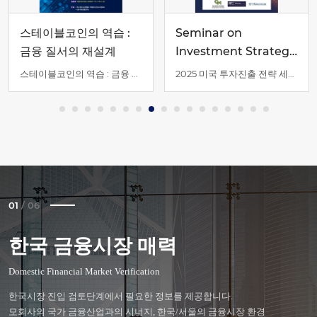
스테이블코인의 역습 :
Seminar on
금융 질서의 재설계
Investment Strategy
in the U.S 2025
스테이블코인의 역습 : 금융 질서의 재설계
2025 미국 투자진출 전략 세미나
01
/
06
한국 금융시장 매력
사무공간 지원
금융업 인·허가
인력채용 및 규제
세금/회계 정산
외국인 임직원 정주지원
Domestic Financial Market Verification
Office space
Financial licenses
Recruitments
Tax/Accounting
Settlement support
한국시장 진입 검토단계에서 필요한 정보를 제공합니다.
한국시장 진입 의사결정단계에서 필요한 정보를 제공합니다.
한국시장 진입 의사결정단계에서 필요한 정보를 제공합니다.
한국 법인설립 이후, 조기안정화를 위한 정보를 제공합니다.
한국 법인설립 이후, 조기안정화를 위한 정보를 제공합니다.
한국 법인설립 이후, 조기안정화를 위한 정보를 제공합니다.
모회사의 국가 금융산업과의 시너지, 한국/서울의 금융시장 환경
금융업무를 위한 사무공간에 대한 내용을 다루고 있습니다.
한국에서의 금융업을 영위하기위한 내용을 주로 살펴볼 수 있습니다.
한국시장의 인력채용 및 노무 관련 법령, 제도 등을 다루고 있습니다.
세무, 재무, 감사와 관련된 내용을 주로 다루고 있습니다.
한국법인 소속의 임직원이 한국/서울에서 안정적인 생활을 이어나갈 수