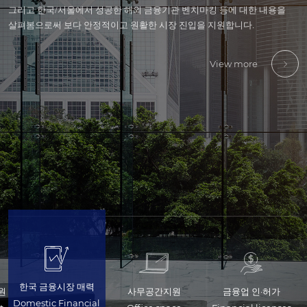
그리고 한국/서울에서 성공한 해외 금융기관 벤치마킹 등에 대한 내용을
구체적으로는 인력투입 검토를 위한 공간, 인허가 신청을 위한 임시사무소,
구체적으로는 각 금융업종별 인허가 진행 단계, 컴플라이언스· 내부통제,
구체적으로는 한국지사 및 자회사 책임자 채용, 중간관리자 인력 채용 및
구체적으로는 금융기준/회계감사 제도, 조세·재무 ·회계기준, 내부통제,
있도록,
살펴봄으로써 보다 안정적이고 원활한 시장 진입을 지원합니다.
국내 금융기관과의 원활하게 네트워킹 할 수 있는 장소에 대한 내용을
서버 등 인프라 구축, 인허가 진행과 관련된 외주업체 선정리스트 등을
근로계약, 외국인 채용관련 비자 등에 대한 내용을 확인해 보실 수
외국인 회계/세무 상담채널 등에 대한 내용을 전반적으로 살펴볼 수
대사관/영사관, 외국인 학교, 호텔/숙소, 병원, 교통, 식사 등 생활과 관련한
확인해보실 수 있습니다.
다루고 있습니다.
있습니다.
있습니다.
다양한 정보를 제공합니다.
View more
View more
View more
View more
View more
View more
한국 금융시장 매력
원
사무공간지원
금융업 인·허가
Domestic Financial