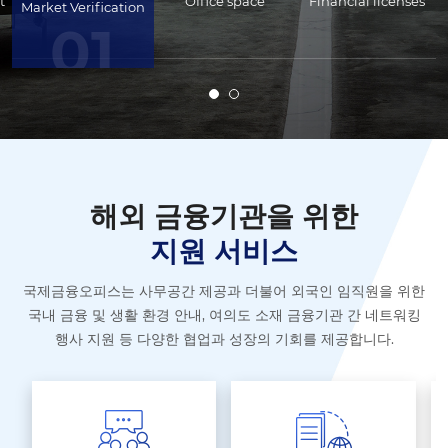
t
Office space
Financial licenses
Market Verification
01
해외 금융기관을 위한
지원 서비스
국제금융오피스는 사무공간 제공과 더불어 외국인 임직원을 위한
국내 금융 및 생활 환경 안내,
여의도 소재 금융기관 간 네트워킹
행사 지원 등 다양한 협업과 성장의 기회를 제공합니다.