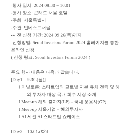
-
행사 일시
: 2024.09.30 ~ 10.01
-
행사 장소
:
콘래드 서울 호텔
-
주최
:
서울특별시
-
주관
:
인베스트서울
-
사전 신청 기간
: 2024.09.26(
목
)
까지
-
신청방법
: Seoul Investors Forum 2024
홈페이지를 통한
온라인 신청
(
신청 링크
:
Seoul Investors Forum 2024
)
주요 행사 내용은 다음과 같습니다
.
[Day1 – 9.30.(
월
)]
l
패널토론
:
스타트업의 글로벌 자본 유치 전략 및 해
외 투자자 대상 국내 회수 시장 소개
l
Meet-up
해외 출자자
(LP) –
국내 운용사
(GP)
l
Meet-up
서울기업
–
해외투자자
l
AI
세션
AI
스타트업 쇼케이스
[Day2 – 10.01.(
화
)]