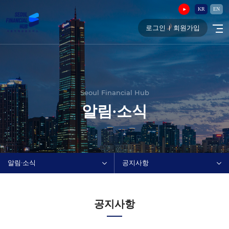
KR
EN
로그인
회원가입
Seoul Financial Hub
알림∙소식
알림∙소식
공지사항
공지사항