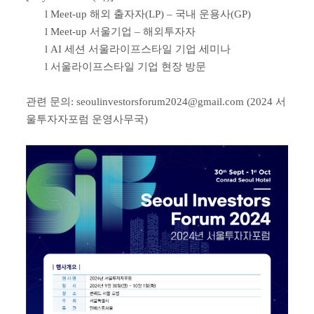
l
Meet-up
해외 출자자
(LP) –
국내 운용사
(GP)
l
Meet-up
서울기업
–
해외투자자
l
AI
세션 서울라이프스타일 기업 세미나
l
서울라이프스타일 기업 현장 방문
관련 문의
: seoulinvestorsforum2024@gmail.com (2024
서
울투자자포럼 운영사무국
)