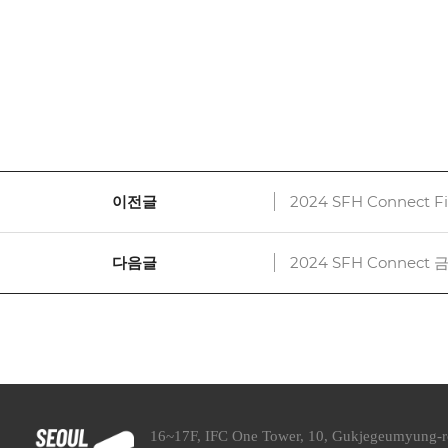
이전글
2024 SFH Connect 
다음글
2024 SFH Connect 
16~17F, IFC One Tower, 10, Gukjegeumyung-