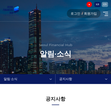
KR
EN
로그인
회원가입
Seoul Financial Hub
알림∙소식
알림∙소식
공지사항
공지사항