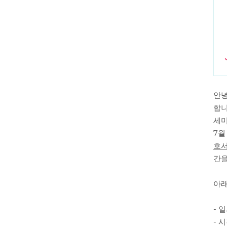
안녕
합니
세미
7
호서
간을
아래
- 일
- 시간