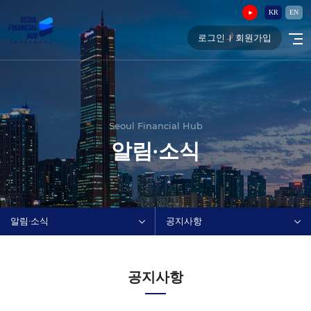
KR
EN
로그인
회원가입
Seoul Financial Hub
알림∙소식
알림∙소식
공지사항
공지사항