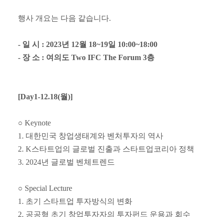
행사 개요는 다음 같습니다
.
-
일 시
: 2023
년
12
월
18~19
일
10:00~18:00
-
장 소
:
여의도
Two IFC The Forum 3
층
[Day1-12.18(
월
)]
○
Keynote
1.
대한민국 창업생태계와 벤처투자의 역사
2. K
스타트업의 글로벌 진출과 스타트업코리아 정책
3. 2024
년 글로벌 벤체트렌드
○
Special Lecture
1.
초기 스타트업 투자방식의 변화
2.
공공형 초기 창업투자자의 투자펀드 운용과 회수