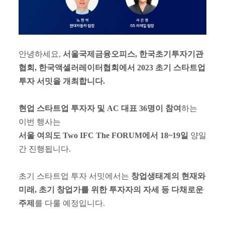
안녕하세요
,
서울국제금융오피스
,
한국초기투자기관
협회
,
한국액셀러레이터협회에서
2023
초기 스타트업
투자 서밋을 개최합니다
.
현업 스타트업 투자자 및
AC
대표
36
명이 참여
하는
이번 행사는
서울 여의도
Two IFC The FORUM
에서
18~19
일
양일
간 진행됩니다
.
초기 스타트업 투자 서밋에서는
창업생태계의 현재와
미래
,
초기 창업가를 위한 투자자의 자세 등 다채로운
주제
를 다룰 예정입니다
.