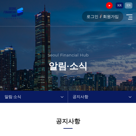
KR
EN
로그인
회원가입
Seoul Financial Hub
알림∙소식
알림∙소식
공지사항
공지사항